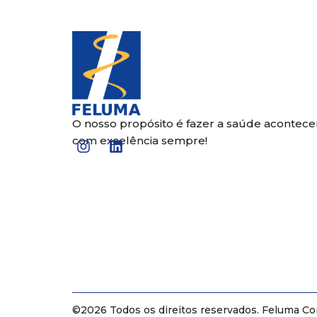
O nosso propósito é fazer a saúde acontecer
I
L
com excelência sempre!
n
i
s
n
t
k
a
e
g
d
r
i
a
n
m
©2026 Todos os direitos reservados. Feluma Co